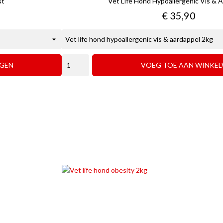
st
Vet Life Hond Hypoallergenic Vis & 
Prijs
€ 35,90
GEN
VOEG TOE AAN WINKE