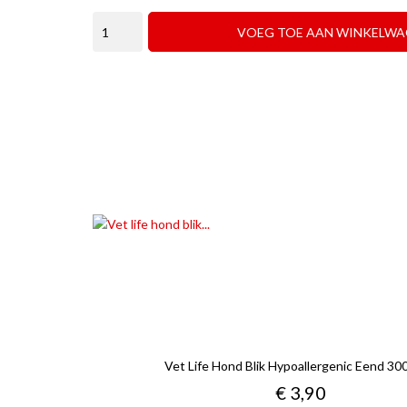
VOEG TOE AAN WINKELWA
Vet Life Hond Blik Hypoallergenic Eend 3
Prijs
€ 3,90