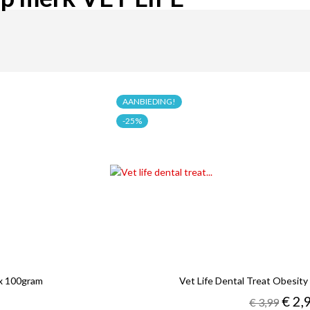
AANBIEDING!
-25%
ax 100gram
Vet Life Dental Treat Obesi
Reguliere
Prijs
€ 2,
€ 3,99