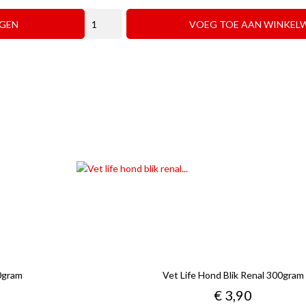
GEN
VOEG TOE AAN WINKEL
00gram
Vet Life Hond Blik Renal 300gram
Prijs
€ 3,90