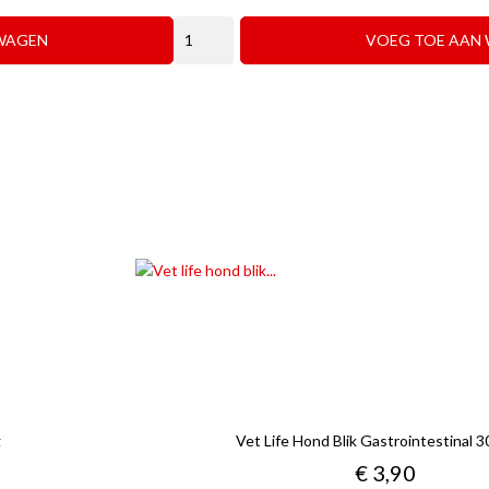
prijs
WAGEN
VOEG TOE AAN
g
Vet Life Hond Blik Gastrointestinal 
Prijs
€ 3,90