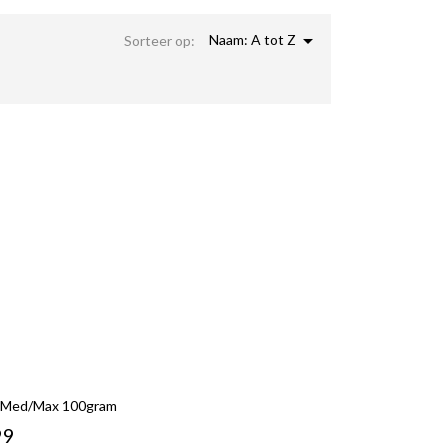

Naam: A tot Z
Sorteer op:
ty Med/max 100gram
99