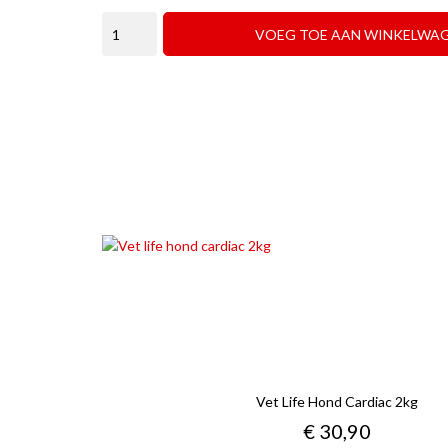
VOEG TOE AAN WINKELWA
Vet Life Hond Cardiac 2kg
Prijs
€ 30,90