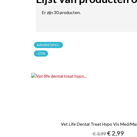
Er zijn 30 producten.
AANBIEDING!
-25%
Vet Life Dental Treat Hypo Vis Med/m
Reguliere
Prijs
€ 2,99
€ 3,99