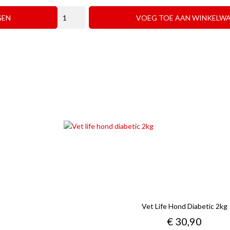
GEN
VOEG TOE AAN WINKELW
Vet Life Hond Diabetic 2kg
Prijs
€ 30,90