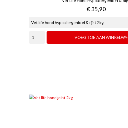
Vet Life Hond Hypoallergenic Ei & Rij
Prijs
€ 35,90
VOEG TOE AAN WINKELWA