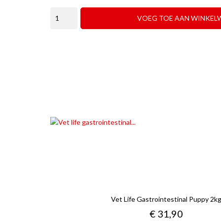
prijs
VOEG TOE AAN WINKEL
Vet Life Gastrointestinal Puppy 2k
Prijs
€ 31,90