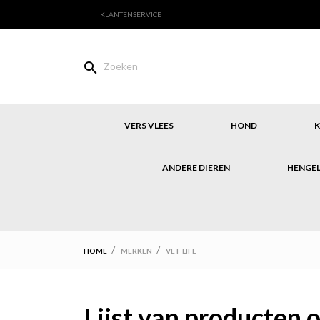
KLANTENSERVICE

VERS VLEES
HOND
K
ANDERE DIEREN
HENGE
HOME
MERKEN
VET LIFE
Lijst van producten