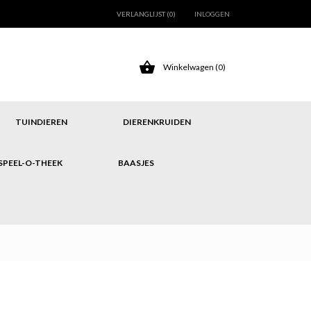
VERLANGLIJST (
0
)
INLOGGEN

Winkelwagen
(0)
TUINDIEREN
DIERENKRUIDEN
SPEEL-O-THEEK
BAASJES