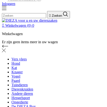
Inloggen

Zoeken

Winkelwagen
(0)
0
Winkelwagen
Er zijn geen items meer in uw wagen
Vers vlees
Hond
Kat
Knager
Vogel
Paard
Tuindieren
Dierenkruiden
Andere dieren
Hengelsport
Ongedierte
De DIEZA Box