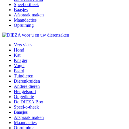
Speel-o-theek
Baasjes
Afspraak maken
Maandacties
Opruiming
Vers vlees
Hond
Kat
Knager
Vogel
Paard
Tuindieren
Dierenkruiden
Andere dieren
Hengelsport
Ongedierte
De DIEZA Box
Speel-o-theek
Baasjes
Afspraak maken
Maandacties
Opruiming