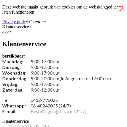
Deze website maakt gebruik van cookies om de website goed te
0
1
0
laten functioneren.
Privacy policy
Oke
done
Klantenservice
clear
Klantenservice
bereikbaar:
Maandag:
9:00-17:00 uur
Dinsdag:
9:00-17:00 uur
Woensdag:
9:00-17:00 uur
Donderdag:
9:00-20:00 uur(in Augustus tot 17:00 uur)
Vrijdag:
9:00-17:00 uur
Zaterdag:
9:00-12:30 uur
Tel:
0412-795025
Whatsapp:
06-48242035 (24/7)
E-mail:
Bestellingen@dieza.nl (24/7)
Klantenservice
VERLANGLIJST (
0
)