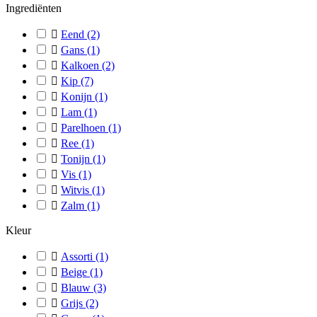
Ingrediënten

Eend
(2)

Gans
(1)

Kalkoen
(2)

Kip
(7)

Konijn
(1)

Lam
(1)

Parelhoen
(1)

Ree
(1)

Tonijn
(1)

Vis
(1)

Witvis
(1)

Zalm
(1)
Kleur

Assorti
(1)

Beige
(1)

Blauw
(3)

Grijs
(2)