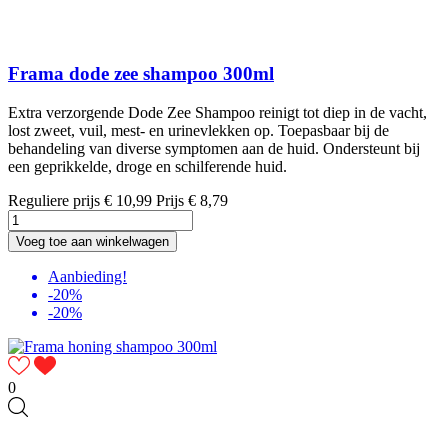
Frama dode zee shampoo 300ml
Extra verzorgende Dode Zee Shampoo reinigt tot diep in de vacht,
lost zweet, vuil, mest- en urinevlekken op. Toepasbaar bij de
behandeling van diverse symptomen aan de huid. Ondersteunt bij
een geprikkelde, droge en schilferende huid.
Reguliere prijs
€ 10,99
Prijs
€ 8,79
Voeg toe aan winkelwagen
Aanbieding!
-20%
-20%
0