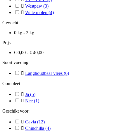

Westpaw
(3)

Witte molen
(4)
Gewicht
0 kg - 2 kg
Prijs
€ 0,00 - € 40,00
Soort voeding

Langhoudbaar vlees
(6)
Compleet

Ja
(5)

Nee
(1)
Geschikt voor:

Cavia
(12)

Chinchilla
(4)