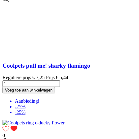
Coolpets pull me! sharky flamingo
Reguliere prijs
€ 7,25
Prijs
€ 5,44
Voeg toe aan winkelwagen
Aanbieding!
-25%
-25%
0