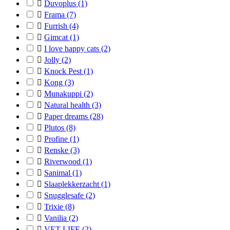

Duvoplus
(1)

Frama
(7)

Furrish
(4)

Gimcat
(1)

I love happy cats
(2)

Jolly
(2)

Knock Pest
(1)

Kong
(3)

Munakuppi
(2)

Natural health
(3)

Paper dreams
(28)

Plutos
(8)

Profine
(1)

Renske
(3)

Riverwood
(1)

Sanimal
(1)

Slaaplekkerzacht
(1)

Snugglesafe
(2)

Trixie
(8)

Vanilia
(2)

VET LIFE
(2)