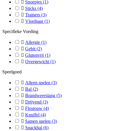

Snoepjes
(1)

Sticks
(4)

Trainers
(3)

Vloeibaar
(1)
Specifieke Voeding

Allergie
(1)

Gebit
(2)

Glutenvrij
(1)

Overgewicht
(1)
Speelgoed

Alleen spelen
(3)

Bal
(2)

Brandweerslang
(5)

Drijvend
(3)

Flostouw
(4)

Knuffel
(4)

Samen spelen
(3)

Snackbal
(6)