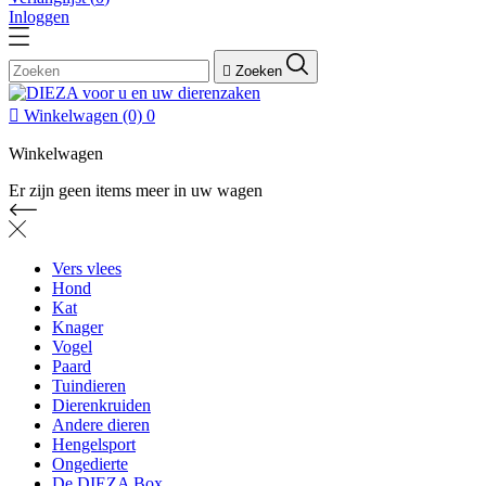
Inloggen

Zoeken

Winkelwagen
(0)
0
Winkelwagen
Er zijn geen items meer in uw wagen
Vers vlees
Hond
Kat
Knager
Vogel
Paard
Tuindieren
Dierenkruiden
Andere dieren
Hengelsport
Ongedierte
De DIEZA Box