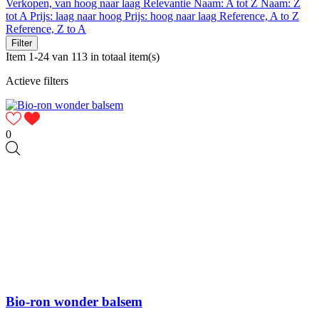
Verkopen, van hoog naar laag
Relevantie
Naam: A tot Z
Naam: Z
tot A
Prijs: laag naar hoog
Prijs: hoog naar laag
Reference, A to Z
Reference, Z to A
Filter
Item 1-24 van 113 in totaal item(s)
Actieve filters
0
Bio-ron wonder balsem