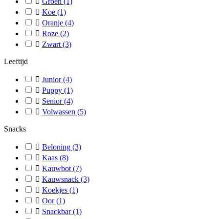

Groen
(1)

Koe
(1)

Oranje
(4)

Roze
(2)

Zwart
(3)
Leeftijd

Junior
(4)

Puppy
(1)

Senior
(4)

Volwassen
(5)
Snacks

Beloning
(3)

Kaas
(8)

Kauwbot
(7)

Kauwsnack
(3)

Koekjes
(1)

Oor
(1)

Snackbar
(1)