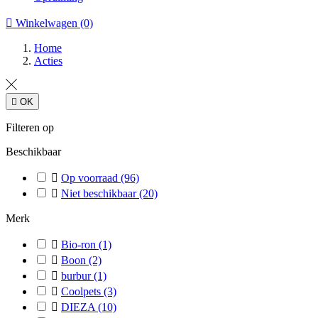

Winkelwagen
(0)
Home
Acties

OK
Filteren op
Beschikbaar

Op voorraad
(96)

Niet beschikbaar
(20)
Merk

Bio-ron
(1)

Boon
(2)

burbur
(1)

Coolpets
(3)

DIEZA
(10)