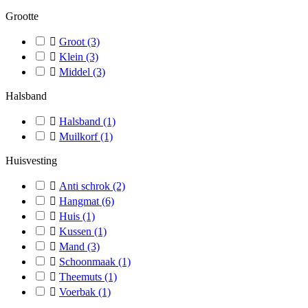
Grootte

Groot
(3)

Klein
(3)

Middel
(3)
Halsband

Halsband
(1)

Muilkorf
(1)
Huisvesting

Anti schrok
(2)

Hangmat
(6)

Huis
(1)

Kussen
(1)

Mand
(3)

Schoonmaak
(1)

Theemuts
(1)

Voerbak
(1)