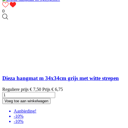
0
Dieza hangmat m 34x34cm grijs met witte strepen
Reguliere prijs
€ 7,50
Prijs
€ 6,75
Voeg toe aan winkelwagen
Aanbieding!
-10%
-10%