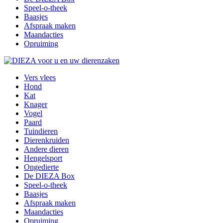
Speel-o-theek
Baasjes
Afspraak maken
Maandacties
Opruiming
Vers vlees
Hond
Kat
Knager
Vogel
Paard
Tuindieren
Dierenkruiden
Andere dieren
Hengelsport
Ongedierte
De DIEZA Box
Speel-o-theek
Baasjes
Afspraak maken
Maandacties
Opruiming