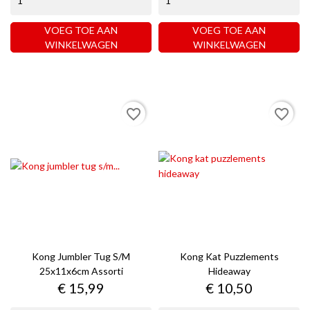
VOEG TOE AAN
VOEG TOE AAN
WINKELWAGEN
WINKELWAGEN
favorite_border
favorite_border
Kong Jumbler Tug S/m
Kong Kat Puzzlements
25x11x6cm Assorti
Hideaway
Prijs
Prijs
€ 15,99
€ 10,50