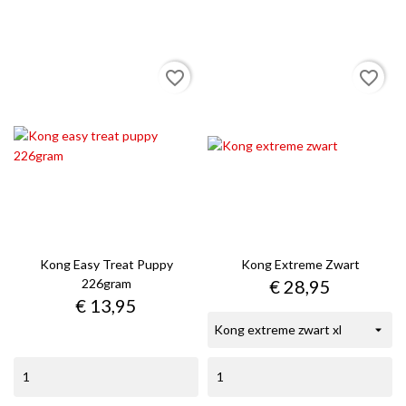
favorite_border
favorite_border
Kong Easy Treat Puppy
Kong Extreme Zwart
Prijs
226gram
€ 28,95
Prijs
€ 13,95