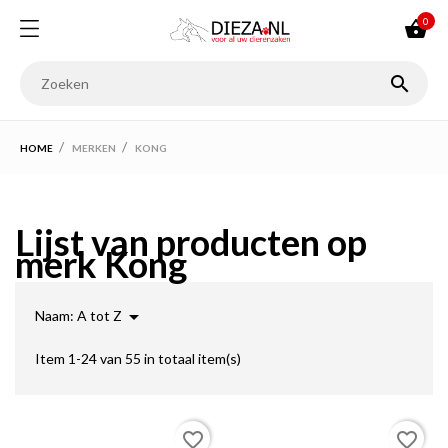
0


HOME
MERKEN
KONG
Lijst van producten op
merk Kong

Naam: A tot Z
Item 1-24 van 55 in totaal item(s)
favorite_border
favorite_border