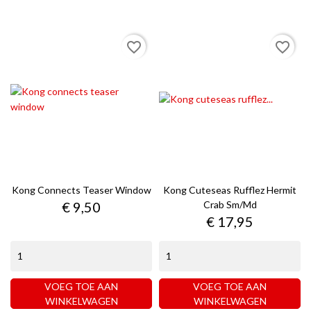
favorite_border
favorite_border
Kong Connects Teaser Window
Kong Cuteseas Rufflez Hermit
Prijs
€ 9,50
Crab Sm/md
Prijs
€ 17,95
VOEG TOE AAN
VOEG TOE AAN
WINKELWAGEN
WINKELWAGEN