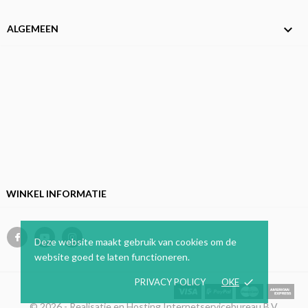

ALGEMEEN
WINKEL INFORMATIE
Deze website maakt gebruik van cookies om de
website goed te laten functioneren.
PRIVACY POLICY
OKE
done
© 2026 - Realisatie en Hosting Internetservicebureau B.V.