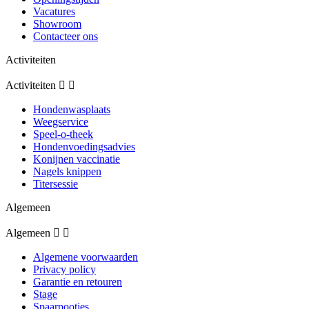
Vacatures
Showroom
Contacteer ons
Activiteiten
Activiteiten


Hondenwasplaats
Weegservice
Speel-o-theek
Hondenvoedingsadvies
Konijnen vaccinatie
Nagels knippen
Titersessie
Algemeen
Algemeen


Algemene voorwaarden
Privacy policy
Garantie en retouren
Stage
Spaarpootjes