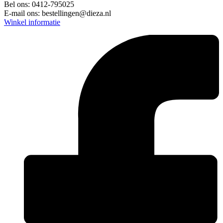
Bel ons:
0412-795025
E-mail ons:
bestellingen@dieza.nl
Winkel informatie