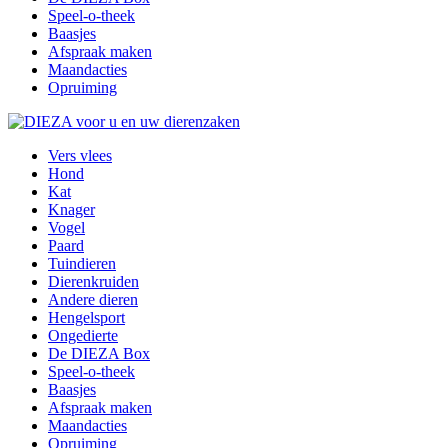
Speel-o-theek
Baasjes
Afspraak maken
Maandacties
Opruiming
Vers vlees
Hond
Kat
Knager
Vogel
Paard
Tuindieren
Dierenkruiden
Andere dieren
Hengelsport
Ongedierte
De DIEZA Box
Speel-o-theek
Baasjes
Afspraak maken
Maandacties
Opruiming