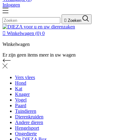
Inloggen

Zoeken

Winkelwagen
(0)
0
Winkelwagen
Er zijn geen items meer in uw wagen
Vers vlees
Hond
Kat
Knager
Vogel
Paard
Tuindieren
Dierenkruiden
Andere dieren
Hengelsport
Ongedierte
De DIEZA Box