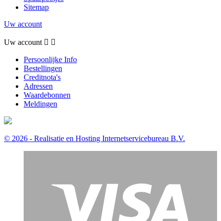
Sitemap
Uw account
Uw account


Persoonlijke Info
Bestellingen
Creditnota's
Adressen
Waardebonnen
Meldingen
© 2026 - Realisatie en Hosting Internetservicebureau B.V.