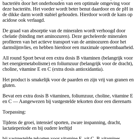
bacteriën door het onderhouden van een optimale omgeving voor
deze bacteriën. Het voeder wordt beter benut daardoor en de pH in
de dikke darm wordt stabiel gehouden. Hierdoor wordt de kans op
acidose ook verlaagd.
De graad van absorptie van de mineralen wordt verhoogd door
chelatie (binding met aminozuren). Deze gecheleerde mineralen
profiteren van het actieve transport van de aminozuren door het
darmslijmvlies, en hebben hierdoor een maximale opneembaarheid.
All round Sport bevat een extra dosis B vitaminen (belangrijk voor
het energiemetabolisme) en foliumzuur (belangrijk voor de dracht),
choline, vitamine E en C (extra dosis antioxidantia).
Het product is smakelijk voor de paarden en zijn vrij van granen en
gluten.
Bevat een extra dosis B vitaminen, foliumzuur, choline, vitamine E
en C — Aangewezen bij vastgestelde tekorten door een dierenarts
Toepassing:
Tijdens de groei, intensief sporten, zware inspanning, dracht,
lactatieperiode en bij oudere leeftijd
bij vastgestelde tekorten voor vitamine E, vit C, B-vitamines ...