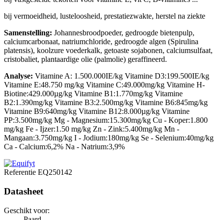
bij vermoeidheid, lusteloosheid, prestatiezwakte, herstel na ziekte
Samenstelling:
Johannesbroodpoeder, gedroogde bietenpulp,
calciumcarbonaat, natriumchloride, gedroogde algen (Spirulina
platensis), koolzure voederkalk, getoaste sojabonen, calciumsulfaat,
cristobaliet, plantaardige olie (palmolie) geraffineerd.
Analyse:
Vitamine A:
1.500.000IE/kg Vitamine D3:199.500IE/kg
Vitamine E:48.750 mg/kg Vitamine C:49.000mg/kg Vitamine H-
Biotine:429.000µg/kg Vitamine B1:1.770mg/kg Vitamine
B2:1.390mg/kg Vitamine B3:2.500mg/kg Vitamine B6:845mg/kg
Vitamine B9:640mg/kg Vitamine B12:8.000µg/kg Vitamine
PP:3.500mg/kg Mg - Magnesium:15.300mg/kg Cu - Koper:1.800
mg/kg Fe - Ijzer:1.50 mg/kg Zn - Zink:5.400mg/kg Mn -
Mangaan:3.750mg/kg I - Jodium:180mg/kg Se - Selenium:40mg/kg
Ca - Calcium:6,2% Na - Natrium:3,9%
Referentie
EQ250142
Datasheet
Geschikt voor:
Paard