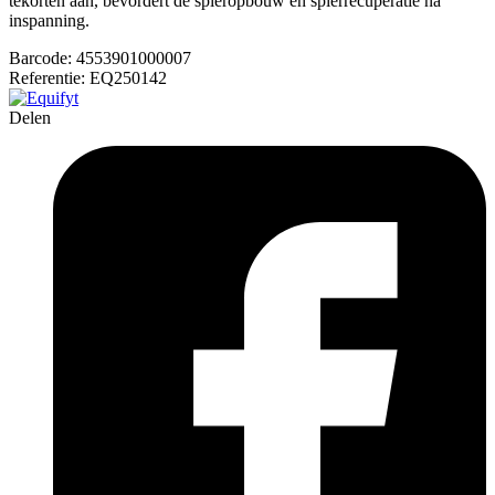
tekorten aan, bevordert de spieropbouw en spierrecuperatie na
inspanning.
Barcode:
4553901000007
Referentie:
EQ250142
Delen