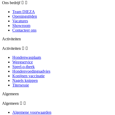
Ons bedrijf


Team DIEZA
Openingstijden
Vacatures
Showroom
Contacteer ons
Activiteiten
Activiteiten


Hondenwasplaats
Weegservice
Speel-o-theek
Hondenvoedingsadvies
Konijnen vaccinatie
Nagels knippen
Titersessie
Algemeen
Algemeen


Algemene voorwaarden