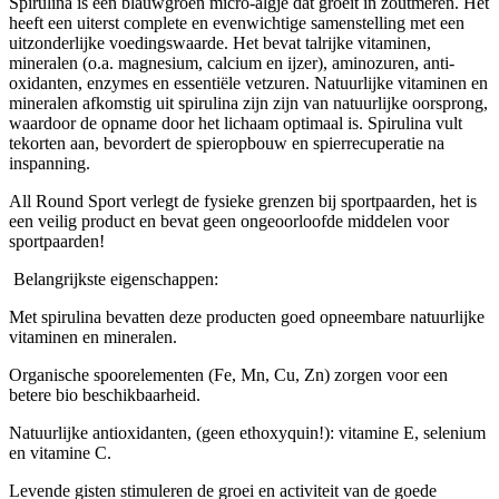
Spirulina is een blauwgroen micro-algje dat groeit in zoutmeren. Het
heeft een uiterst complete en evenwichtige samenstelling met een
uitzonderlijke voedingswaarde. Het bevat talrijke vitaminen,
mineralen (o.a. magnesium, calcium en ijzer), aminozuren, anti-
oxidanten, enzymes en essentiële vetzuren. Natuurlijke vitaminen en
mineralen afkomstig uit spirulina zijn zijn van natuurlijke oorsprong,
waardoor de opname door het lichaam optimaal is. Spirulina vult
tekorten aan, bevordert de spieropbouw en spierrecuperatie na
inspanning.
All Round Sport verlegt de fysieke grenzen bij sportpaarden, het is
een veilig product en bevat geen ongeoorloofde middelen voor
sportpaarden!
Belangrijkste eigenschappen:
Met spirulina bevatten deze producten goed opneembare natuurlijke
vitaminen en mineralen.
Organische spoorelementen (Fe, Mn, Cu, Zn) zorgen voor een
betere bio beschikbaarheid.
Natuurlijke antioxidanten, (geen ethoxyquin!): vitamine E, selenium
en vitamine C.
Levende gisten stimuleren de groei en activiteit van de goede