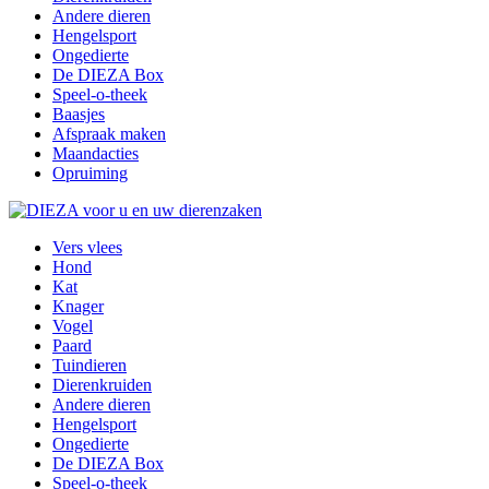
Andere dieren
Hengelsport
Ongedierte
De DIEZA Box
Speel-o-theek
Baasjes
Afspraak maken
Maandacties
Opruiming
Vers vlees
Hond
Kat
Knager
Vogel
Paard
Tuindieren
Dierenkruiden
Andere dieren
Hengelsport
Ongedierte
De DIEZA Box
Speel-o-theek