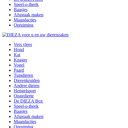
Speel-o-theek
Baasjes
Afspraak maken
Maandacties
Opruiming
Vers vlees
Hond
Kat
Knager
Vogel
Paard
Tuindieren
Dierenkruiden
Andere dieren
Hengelsport
Ongedierte
De DIEZA Box
Speel-o-theek
Baasjes
Afspraak maken
Maandacties
Opruiming