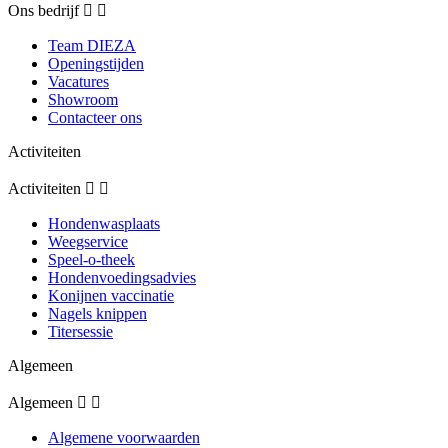
Ons bedrijf


Team DIEZA
Openingstijden
Vacatures
Showroom
Contacteer ons
Activiteiten
Activiteiten


Hondenwasplaats
Weegservice
Speel-o-theek
Hondenvoedingsadvies
Konijnen vaccinatie
Nagels knippen
Titersessie
Algemeen
Algemeen


Algemene voorwaarden