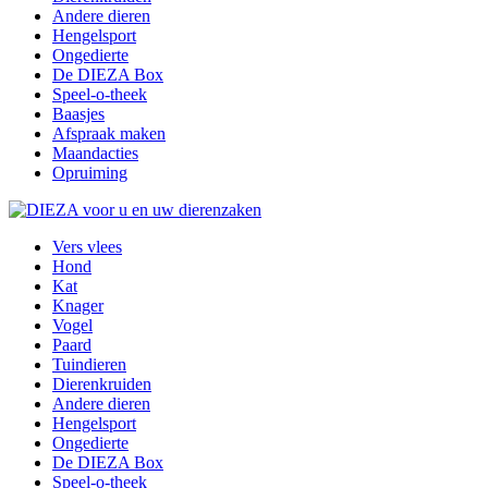
Andere dieren
Hengelsport
Ongedierte
De DIEZA Box
Speel-o-theek
Baasjes
Afspraak maken
Maandacties
Opruiming
Vers vlees
Hond
Kat
Knager
Vogel
Paard
Tuindieren
Dierenkruiden
Andere dieren
Hengelsport
Ongedierte
De DIEZA Box
Speel-o-theek