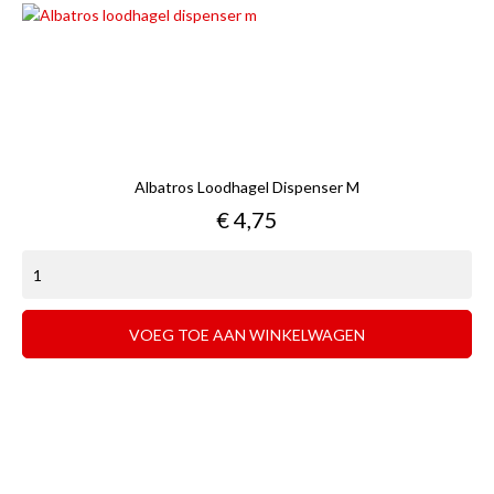
Albatros Loodhagel Dispenser M
Prijs
€ 4,75
VOEG TOE AAN WINKELWAGEN