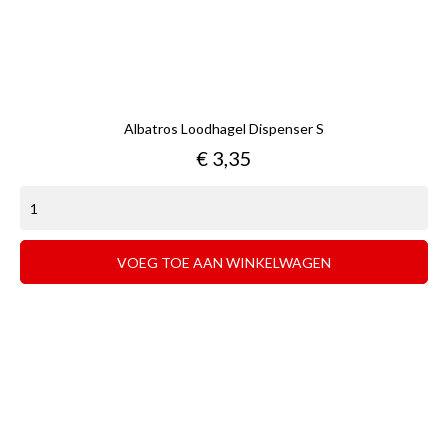
Albatros Loodhagel Dispenser S
Prijs
€ 3,35
VOEG TOE AAN WINKELWAGEN