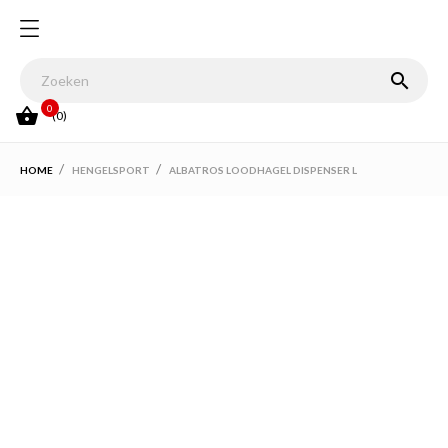

0

(0)
HOME
HENGELSPORT
ALBATROS LOODHAGEL DISPENSER L