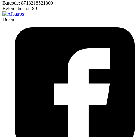
Barcode:
8713218521800
Referentie:
52180
Delen