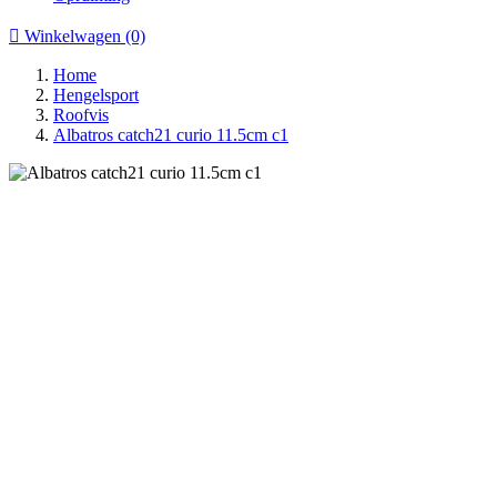

Winkelwagen
(0)
Home
Hengelsport
Roofvis
Albatros catch21 curio 11.5cm c1