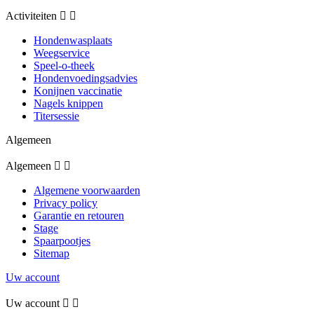
Activiteiten


Hondenwasplaats
Weegservice
Speel-o-theek
Hondenvoedingsadvies
Konijnen vaccinatie
Nagels knippen
Titersessie
Algemeen
Algemeen


Algemene voorwaarden
Privacy policy
Garantie en retouren
Stage
Spaarpootjes
Sitemap
Uw account
Uw account

