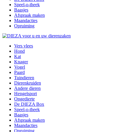
Speel-o-theek
Baasjes
Afspraak maken
Maandacties
Opruiming
Vers vlees
Hond
Kat
Knager
Vogel
Paard
Tuindieren
Dierenkruiden
Andere dieren
Hengelsport
Ongedierte
De DIEZA Box
Speel-o-theek
Baasjes
Afspraak maken
Maandacties
Opruiming