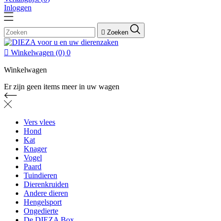
Inloggen

Zoeken

Winkelwagen
(0)
0
Winkelwagen
Er zijn geen items meer in uw wagen
Vers vlees
Hond
Kat
Knager
Vogel
Paard
Tuindieren
Dierenkruiden
Andere dieren
Hengelsport
Ongedierte
De DIEZA Box