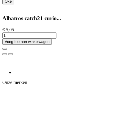
Oké
Albatros catch21 curio...
€ 5,05
Voeg toe aan winkelwagen
Onze merken