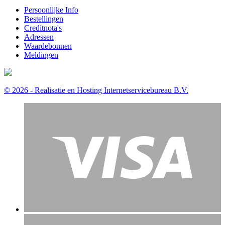
Persoonlijke Info
Bestellingen
Creditnota's
Adressen
Waardebonnen
Meldingen
© 2026 - Realisatie en Hosting Internetservicebureau B.V.