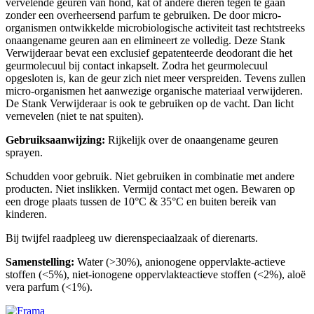
vervelende geuren van hond, kat of andere dieren tegen te gaan
zonder een overheersend parfum te gebruiken. De door micro-
organismen ontwikkelde microbiologische activiteit tast rechtstreeks
onaangename geuren aan en elimineert ze volledig. Deze Stank
Verwijderaar bevat een exclusief gepatenteerde deodorant die het
geurmolecuul bij contact inkapselt. Zodra het geurmolecuul
opgesloten is, kan de geur zich niet meer verspreiden. Tevens zullen
micro-organismen het aanwezige organische materiaal verwijderen.
De Stank Verwijderaar is ook te gebruiken op de vacht. Dan licht
vernevelen (niet te nat spuiten).
Gebruiksaanwijzing:
Rijkelijk over de onaangename geuren
sprayen.
Schudden voor gebruik. Niet gebruiken in combinatie met andere
producten. Niet inslikken. Vermijd contact met ogen. Bewaren op
een droge plaats tussen de 10°C & 35°C en buiten bereik van
kinderen.
Bij twijfel raadpleeg uw dierenspeciaalzaak of dierenarts.
Samenstelling:
Water (>30%), anionogene oppervlakte-actieve
stoffen (<5%), niet-ionogene oppervlakteactieve stoffen (<2%), aloë
vera parfum (<1%).