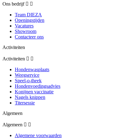
Ons bedrijf


Team DIEZA
Openingstijden
Vacatures
Showroom
Contacteer ons
Activiteiten
Activiteiten


Hondenwasplaats
Weegservice
Speel-o-theek
Hondenvoedingsadvies
Konijnen vaccinatie
Nagels knippen
Titersessie
Algemeen
Algemeen


Algemene voorwaarden