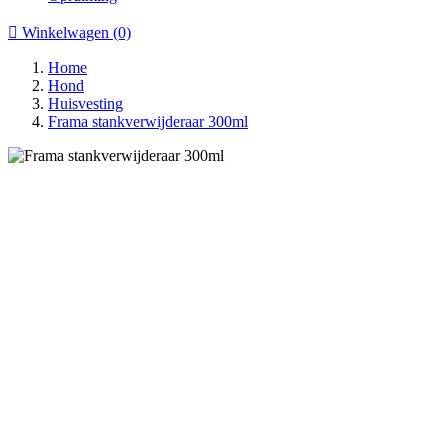

Winkelwagen
(0)
Home
Hond
Huisvesting
Frama stankverwijderaar 300ml