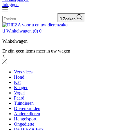
Inloggen

Zoeken

Winkelwagen
(0)
0
Winkelwagen
Er zijn geen items meer in uw wagen
Vers vlees
Hond
Kat
Knager
Vogel
Paard
Tuindieren
Dierenkruiden
Andere dieren
Hengelsport
Ongedierte
De DIEZA Box