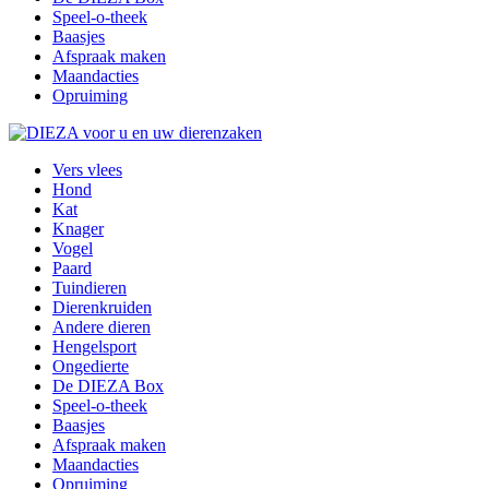
Speel-o-theek
Baasjes
Afspraak maken
Maandacties
Opruiming
Vers vlees
Hond
Kat
Knager
Vogel
Paard
Tuindieren
Dierenkruiden
Andere dieren
Hengelsport
Ongedierte
De DIEZA Box
Speel-o-theek
Baasjes
Afspraak maken
Maandacties
Opruiming