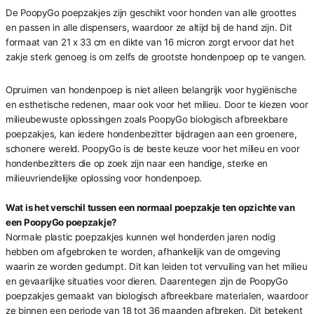
De PoopyGo poepzakjes zijn geschikt voor honden van alle groottes
en passen in alle dispensers, waardoor ze altijd bij de hand zijn. Dit
formaat van 21 x 33 cm en dikte van 16 micron zorgt ervoor dat het
zakje sterk genoeg is om zelfs de grootste hondenpoep op te vangen.
Opruimen van hondenpoep is niet alleen belangrijk voor hygiënische
en esthetische redenen, maar ook voor het milieu. Door te kiezen voor
milieubewuste oplossingen zoals PoopyGo biologisch afbreekbare
poepzakjes, kan iedere hondenbezitter bijdragen aan een groenere,
schonere wereld. PoopyGo is de beste keuze voor het milieu en voor
hondenbezitters die op zoek zijn naar een handige, sterke en
milieuvriendelijke oplossing voor hondenpoep.
Wat is het verschil tussen een normaal poepzakje ten opzichte van
een PoopyGo poepzakje?
Normale plastic poepzakjes kunnen wel honderden jaren nodig
hebben om afgebroken te worden, afhankelijk van de omgeving
waarin ze worden gedumpt. Dit kan leiden tot vervuiling van het milieu
en gevaarlijke situaties voor dieren. Daarentegen zijn de PoopyGo
poepzakjes gemaakt van biologisch afbreekbare materialen, waardoor
ze binnen een periode van 18 tot 36 maanden afbreken. Dit betekent