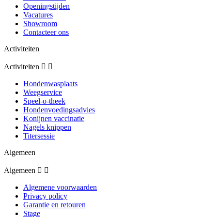
Openingstijden
Vacatures
Showroom
Contacteer ons
Activiteiten
Activiteiten


Hondenwasplaats
Weegservice
Speel-o-theek
Hondenvoedingsadvies
Konijnen vaccinatie
Nagels knippen
Titersessie
Algemeen
Algemeen


Algemene voorwaarden
Privacy policy
Garantie en retouren
Stage