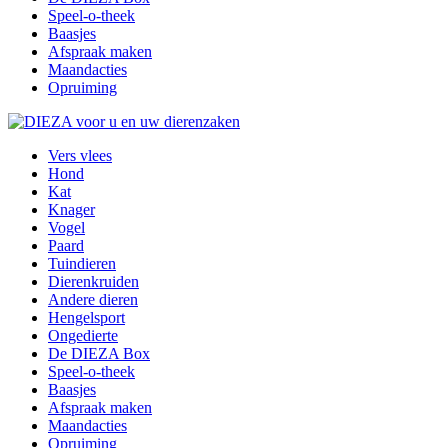
Speel-o-theek
Baasjes
Afspraak maken
Maandacties
Opruiming
Vers vlees
Hond
Kat
Knager
Vogel
Paard
Tuindieren
Dierenkruiden
Andere dieren
Hengelsport
Ongedierte
De DIEZA Box
Speel-o-theek
Baasjes
Afspraak maken
Maandacties
Opruiming