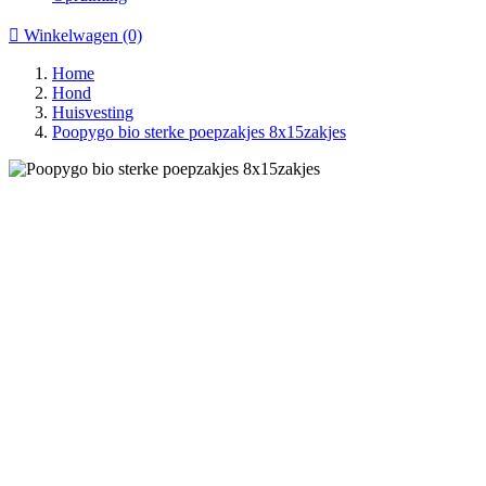

Winkelwagen
(0)
Home
Hond
Huisvesting
Poopygo bio sterke poepzakjes 8x15zakjes