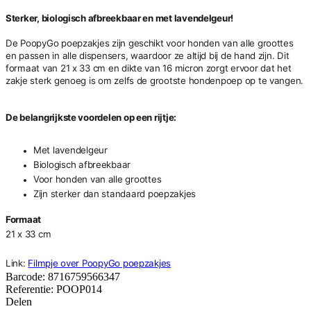
Sterker, biologisch afbreekbaar en met lavendelgeur!
De PoopyGo poepzakjes zijn geschikt voor honden van alle groottes
en passen in alle dispensers, waardoor ze altijd bij de hand zijn. Dit
formaat van 21 x 33 cm en dikte van 16 micron zorgt ervoor dat het
zakje sterk genoeg is om zelfs de grootste hondenpoep op te vangen.
De belangrijkste voordelen op een rijtje:
Met lavendelgeur
Biologisch afbreekbaar
Voor honden van alle groottes
Zijn sterker dan standaard poepzakjes
Formaat
21 x 33 cm
Link:
Filmpje over PoopyGo poepzakjes
Barcode:
8716759566347
Referentie:
POOP014
Delen