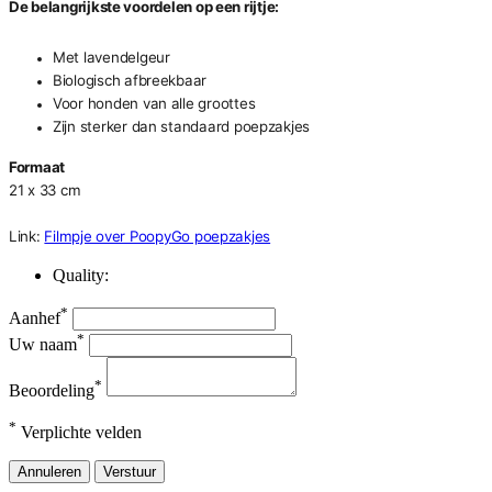
De belangrijkste voordelen op een rijtje:
Met lavendelgeur
Biologisch afbreekbaar
Voor honden van alle groottes
Zijn sterker dan standaard poepzakjes
Formaat
21 x 33 cm
Link:
Filmpje over PoopyGo poepzakjes
Quality:
*
Aanhef
*
Uw naam
*
Beoordeling
*
Verplichte velden
Annuleren
Verstuur