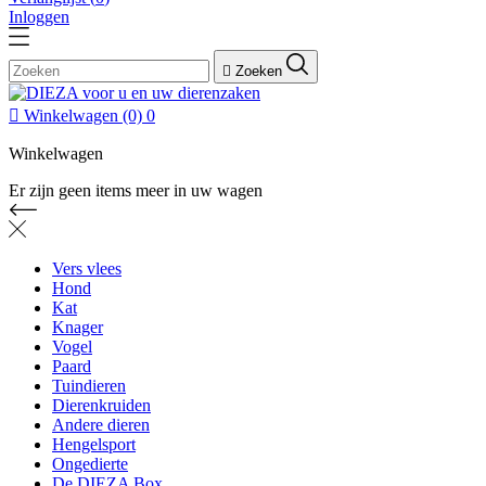
Inloggen

Zoeken

Winkelwagen
(0)
0
Winkelwagen
Er zijn geen items meer in uw wagen
Vers vlees
Hond
Kat
Knager
Vogel
Paard
Tuindieren
Dierenkruiden
Andere dieren
Hengelsport
Ongedierte
De DIEZA Box