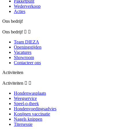
Pakketpunt
Wederverkoop
Acties
Ons bedrijf
Ons bedrijf


Team DIEZA
Openingstijden
Vacatures
Showroom
Contacteer ons
Activiteiten
Activiteiten


Hondenwasplaats
Weegservice
Speel-o-theek
Hondenvoedingsadvies
Konijnen vaccinatie
Nagels knippen
Titersessie