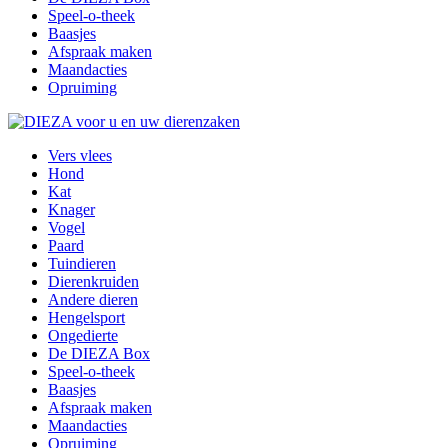
Speel-o-theek
Baasjes
Afspraak maken
Maandacties
Opruiming
Vers vlees
Hond
Kat
Knager
Vogel
Paard
Tuindieren
Dierenkruiden
Andere dieren
Hengelsport
Ongedierte
De DIEZA Box
Speel-o-theek
Baasjes
Afspraak maken
Maandacties
Opruiming