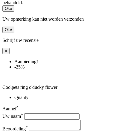
behandeld.
Oké
Uw opmerking kan niet worden verzonden
Oké
Schrijf uw recensie
×
Aanbieding!
-25%
Coolpets ring o'ducky flower
Quality:
*
Aanhef
*
Uw naam
*
Beoordeling