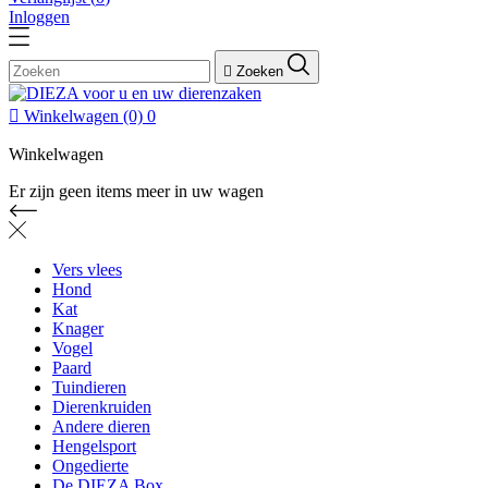
Inloggen

Zoeken

Winkelwagen
(0)
0
Winkelwagen
Er zijn geen items meer in uw wagen
Vers vlees
Hond
Kat
Knager
Vogel
Paard
Tuindieren
Dierenkruiden
Andere dieren
Hengelsport
Ongedierte
De DIEZA Box