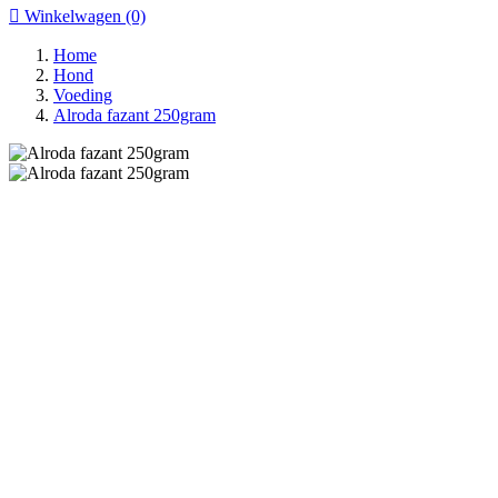

Winkelwagen
(0)
Home
Hond
Voeding
Alroda fazant 250gram