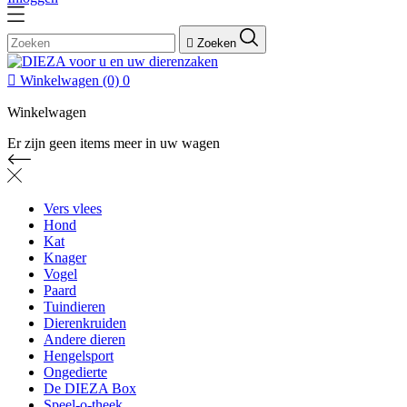

Zoeken

Winkelwagen
(0)
0
Winkelwagen
Er zijn geen items meer in uw wagen
Vers vlees
Hond
Kat
Knager
Vogel
Paard
Tuindieren
Dierenkruiden
Andere dieren
Hengelsport
Ongedierte
De DIEZA Box
Speel-o-theek