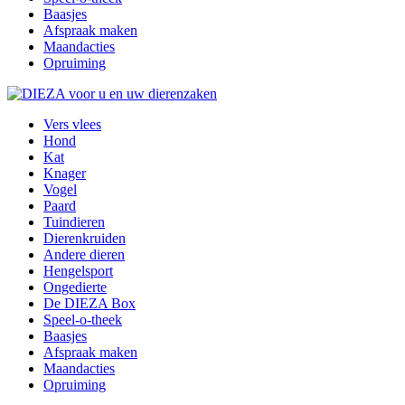
Baasjes
Afspraak maken
Maandacties
Opruiming
Vers vlees
Hond
Kat
Knager
Vogel
Paard
Tuindieren
Dierenkruiden
Andere dieren
Hengelsport
Ongedierte
De DIEZA Box
Speel-o-theek
Baasjes
Afspraak maken
Maandacties
Opruiming