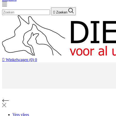

Zoeken

Winkelwagen
(0)
0
Vers vlees