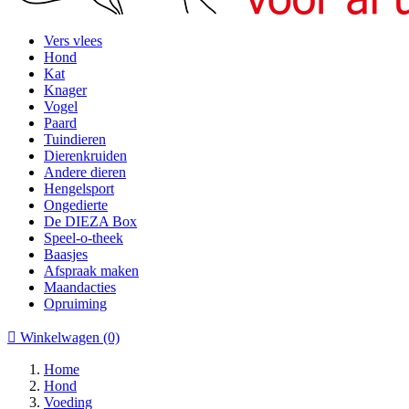
Vers vlees
Hond
Kat
Knager
Vogel
Paard
Tuindieren
Dierenkruiden
Andere dieren
Hengelsport
Ongedierte
De DIEZA Box
Speel-o-theek
Baasjes
Afspraak maken
Maandacties
Opruiming

Winkelwagen
(0)
Home
Hond
Voeding