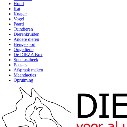
Hond
Kat
Knager
Vogel
Paard
Tuindieren
Dierenkruiden
Andere dieren
Hengelsport
Ongedierte
De DIEZA Box
Speel-o-theek
Baasjes
Afspraak maken
Maandacties
Opruiming