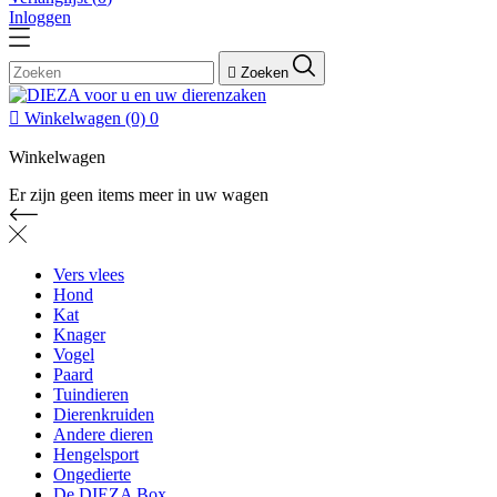
Inloggen

Zoeken

Winkelwagen
(0)
0
Winkelwagen
Er zijn geen items meer in uw wagen
Vers vlees
Hond
Kat
Knager
Vogel
Paard
Tuindieren
Dierenkruiden
Andere dieren
Hengelsport
Ongedierte
De DIEZA Box