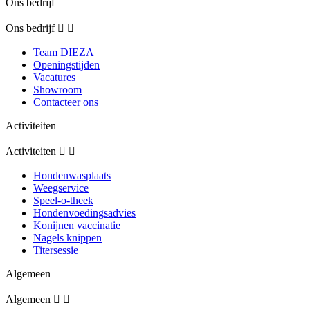
Ons bedrijf
Ons bedrijf


Team DIEZA
Openingstijden
Vacatures
Showroom
Contacteer ons
Activiteiten
Activiteiten


Hondenwasplaats
Weegservice
Speel-o-theek
Hondenvoedingsadvies
Konijnen vaccinatie
Nagels knippen
Titersessie
Algemeen
Algemeen

