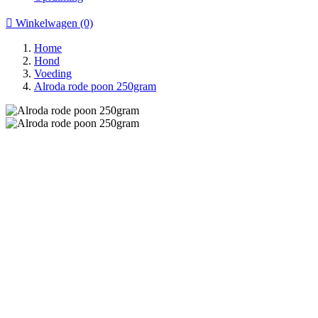

Winkelwagen
(0)
Home
Hond
Voeding
Alroda rode poon 250gram