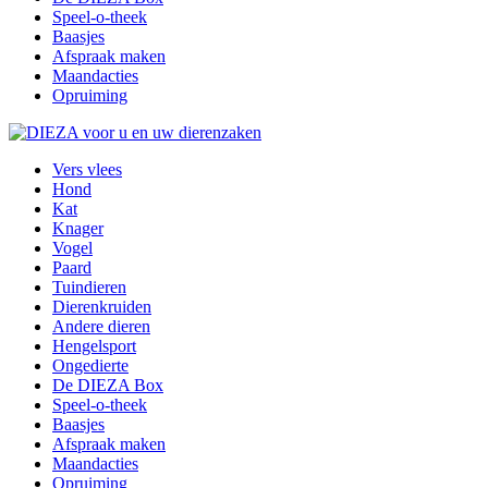
Speel-o-theek
Baasjes
Afspraak maken
Maandacties
Opruiming
Vers vlees
Hond
Kat
Knager
Vogel
Paard
Tuindieren
Dierenkruiden
Andere dieren
Hengelsport
Ongedierte
De DIEZA Box
Speel-o-theek
Baasjes
Afspraak maken
Maandacties
Opruiming