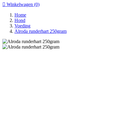

Winkelwagen
(0)
Home
Hond
Voeding
Alroda runderhart 250gram