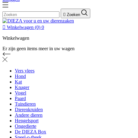

Zoeken

Winkelwagen
(0)
0
Winkelwagen
Er zijn geen items meer in uw wagen
Vers vlees
Hond
Kat
Knager
Vogel
Paard
Tuindieren
Dierenkruiden
Andere dieren
Hengelsport
Ongedierte
De DIEZA Box
Speel-o-theek