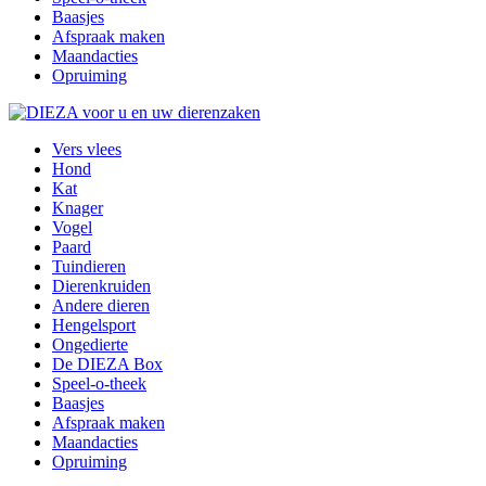
Baasjes
Afspraak maken
Maandacties
Opruiming
Vers vlees
Hond
Kat
Knager
Vogel
Paard
Tuindieren
Dierenkruiden
Andere dieren
Hengelsport
Ongedierte
De DIEZA Box
Speel-o-theek
Baasjes
Afspraak maken
Maandacties
Opruiming