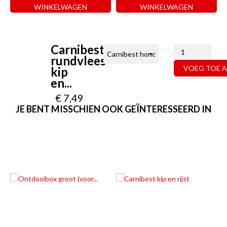
WINKELWAGEN
WINKELWAGEN
Carnibest
rundvlees
VOEG TOE 
kip
en...
€ 7,49
JE BENT MISSCHIEN OOK GEÏNTERESSEERD IN