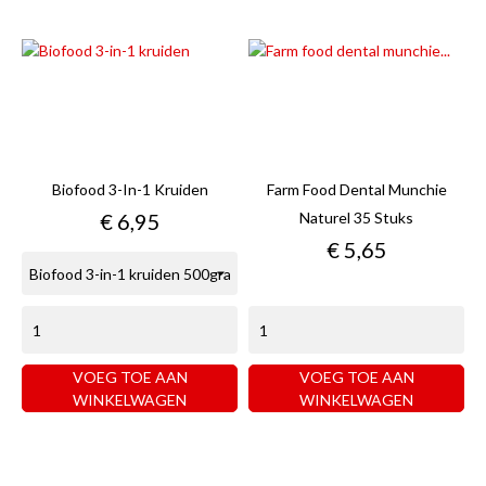
Biofood 3-In-1 Kruiden
Farm Food Dental Munchie
Prijs
€ 6,95
Naturel 35 Stuks
Prijs
€ 5,65
VOEG TOE AAN
VOEG TOE AAN
WINKELWAGEN
WINKELWAGEN