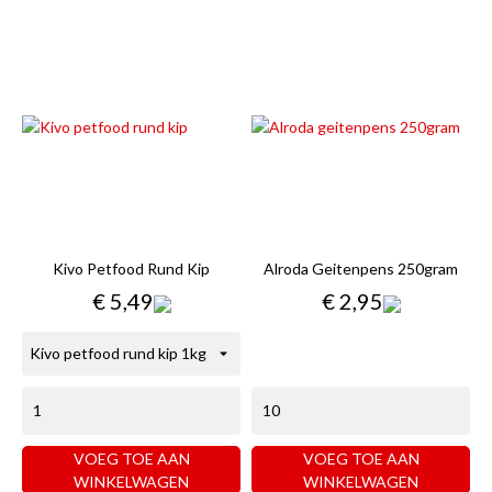
Kivo Petfood Rund Kip
Alroda Geitenpens 250gram
Prijs
Prijs
€ 5,49
€ 2,95
VOEG TOE AAN
VOEG TOE AAN
WINKELWAGEN
WINKELWAGEN