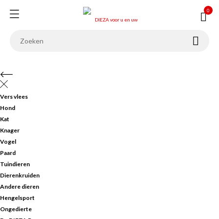
0


Vers vlees
Hond
Kat
Knager
Vogel
Paard
Tuindieren
Dierenkruiden
Andere dieren
Hengelsport
Ongedierte