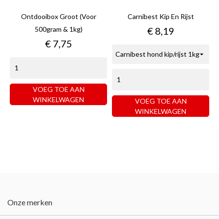
Ontdooibox Groot (voor
Carnibest Kip En Rijst
Prijs
500gram & 1kg)
€ 8,19
Prijs
€ 7,75
VOEG TOE AAN
WINKELWAGEN
VOEG TOE AAN
WINKELWAGEN
Onze merken