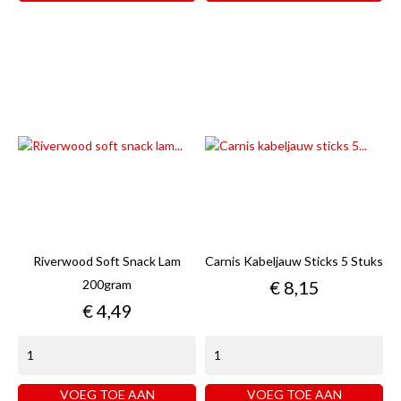
Riverwood Soft Snack Lam
Carnis Kabeljauw Sticks 5 Stuks
Prijs
200gram
€ 8,15
Prijs
€ 4,49
VOEG TOE AAN
VOEG TOE AAN