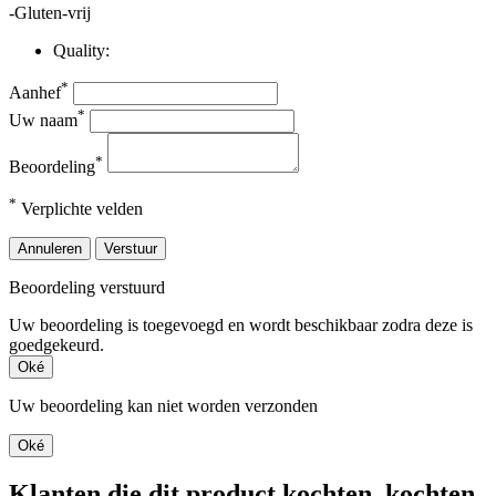
-Gluten-vrij
Quality:
*
Aanhef
*
Uw naam
*
Beoordeling
*
Verplichte velden
Annuleren
Verstuur
Beoordeling verstuurd
Uw beoordeling is toegevoegd en wordt beschikbaar zodra deze is
goedgekeurd.
Oké
Uw beoordeling kan niet worden verzonden
Oké
Klanten die dit product kochten, kochten