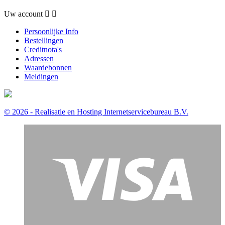
Uw account


Persoonlijke Info
Bestellingen
Creditnota's
Adressen
Waardebonnen
Meldingen
© 2026 - Realisatie en Hosting Internetservicebureau B.V.