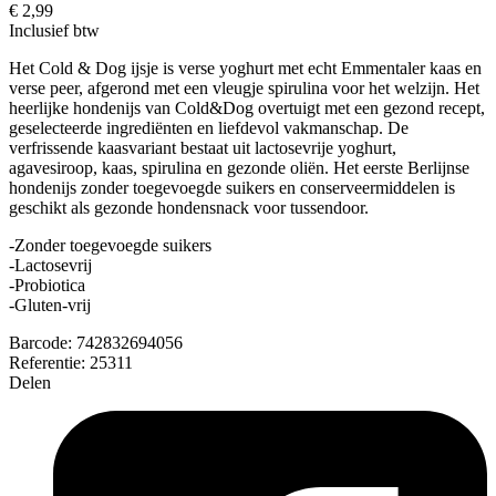
€ 2,99
Inclusief btw
Het Cold & Dog ijsje is verse yoghurt met echt Emmentaler kaas en
verse peer, afgerond met een vleugje spirulina voor het welzijn. Het
heerlijke hondenijs van Cold&Dog overtuigt met een gezond recept,
geselecteerde ingrediënten en liefdevol vakmanschap. De
verfrissende kaasvariant bestaat uit lactosevrije yoghurt,
agavesiroop, kaas, spirulina en gezonde oliën. Het eerste Berlijnse
hondenijs zonder toegevoegde suikers en conserveermiddelen is
geschikt als gezonde hondensnack voor tussendoor.
-Zonder toegevoegde suikers
-Lactosevrij
-Probiotica
-Gluten-vrij
Barcode:
742832694056
Referentie:
25311
Delen