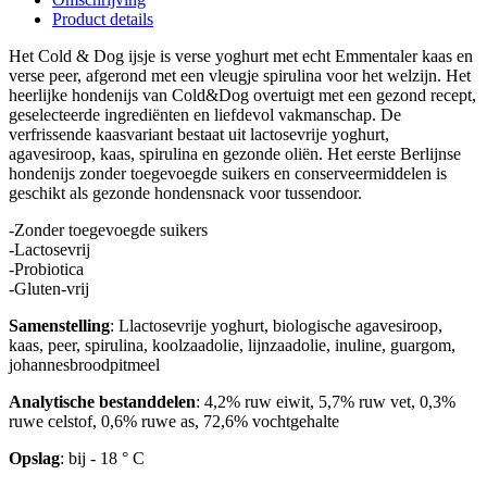
Product details
Het Cold & Dog ijsje is verse yoghurt met echt Emmentaler kaas en
verse peer, afgerond met een vleugje spirulina voor het welzijn. Het
heerlijke hondenijs van Cold&Dog overtuigt met een gezond recept,
geselecteerde ingrediënten en liefdevol vakmanschap. De
verfrissende kaasvariant bestaat uit lactosevrije yoghurt,
agavesiroop, kaas, spirulina en gezonde oliën. Het eerste Berlijnse
hondenijs zonder toegevoegde suikers en conserveermiddelen is
geschikt als gezonde hondensnack voor tussendoor.
-Zonder toegevoegde suikers
-Lactosevrij
-Probiotica
-Gluten-vrij
Samenstelling
: Llactosevrije yoghurt, biologische agavesiroop,
kaas, peer, spirulina, koolzaadolie, lijnzaadolie, inuline, guargom,
johannesbroodpitmeel
Analytische bestanddelen
: 4,2% ruw eiwit, 5,7% ruw vet, 0,3%
ruwe celstof, 0,6% ruwe as, 72,6% vochtgehalte
Opslag
: bij - 18 ° C