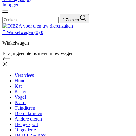
Inloggen

Zoeken

Winkelwagen
(0)
0
Winkelwagen
Er zijn geen items meer in uw wagen
Vers vlees
Hond
Kat
Knager
Vogel
Paard
Tuindieren
Dierenkruiden
Andere dieren
Hengelsport
Ongedierte
De DIEZA Box