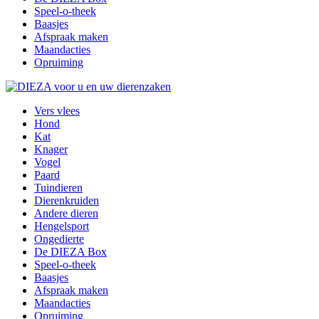
Speel-o-theek
Baasjes
Afspraak maken
Maandacties
Opruiming
Vers vlees
Hond
Kat
Knager
Vogel
Paard
Tuindieren
Dierenkruiden
Andere dieren
Hengelsport
Ongedierte
De DIEZA Box
Speel-o-theek
Baasjes
Afspraak maken
Maandacties
Opruiming