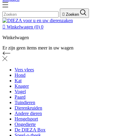

Zoeken

Winkelwagen
(0)
0
Winkelwagen
Er zijn geen items meer in uw wagen
Vers vlees
Hond
Kat
Knager
Vogel
Paard
Tuindieren
Dierenkruiden
Andere dieren
Hengelsport
Ongedierte
De DIEZA Box
Speel-o-theek