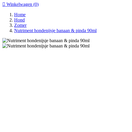

Winkelwagen
(0)
Home
Hond
Zomer
Nutriment hondenijsje banaan & pinda 90ml