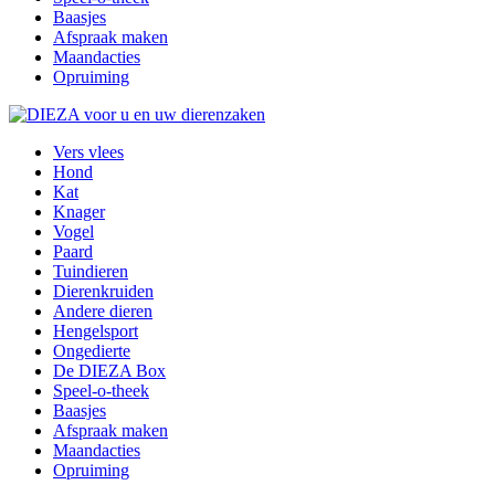
Baasjes
Afspraak maken
Maandacties
Opruiming
Vers vlees
Hond
Kat
Knager
Vogel
Paard
Tuindieren
Dierenkruiden
Andere dieren
Hengelsport
Ongedierte
De DIEZA Box
Speel-o-theek
Baasjes
Afspraak maken
Maandacties
Opruiming