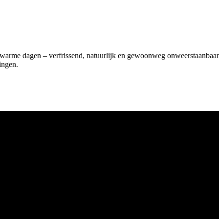
 op warme dagen – verfrissend, natuurlijk en gewoonweg onweerstaanb
ingen.