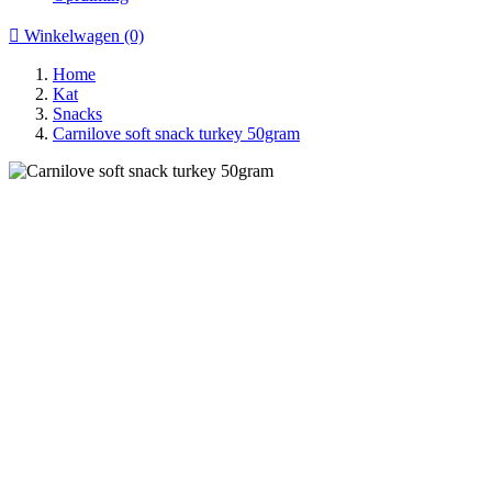

Winkelwagen
(0)
Home
Kat
Snacks
Carnilove soft snack turkey 50gram