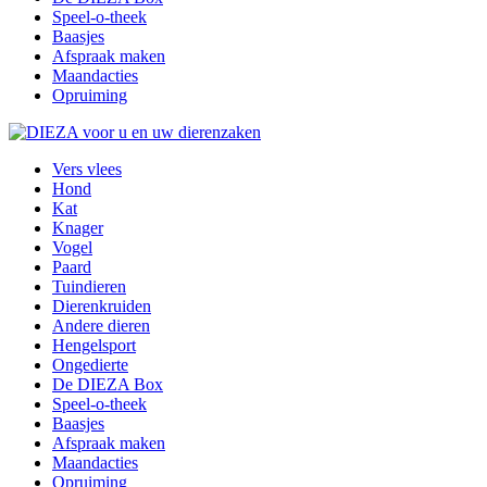
Speel-o-theek
Baasjes
Afspraak maken
Maandacties
Opruiming
Vers vlees
Hond
Kat
Knager
Vogel
Paard
Tuindieren
Dierenkruiden
Andere dieren
Hengelsport
Ongedierte
De DIEZA Box
Speel-o-theek
Baasjes
Afspraak maken
Maandacties
Opruiming