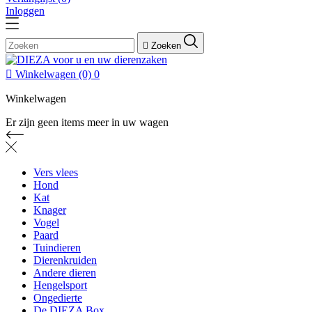
Inloggen

Zoeken

Winkelwagen
(0)
0
Winkelwagen
Er zijn geen items meer in uw wagen
Vers vlees
Hond
Kat
Knager
Vogel
Paard
Tuindieren
Dierenkruiden
Andere dieren
Hengelsport
Ongedierte
De DIEZA Box