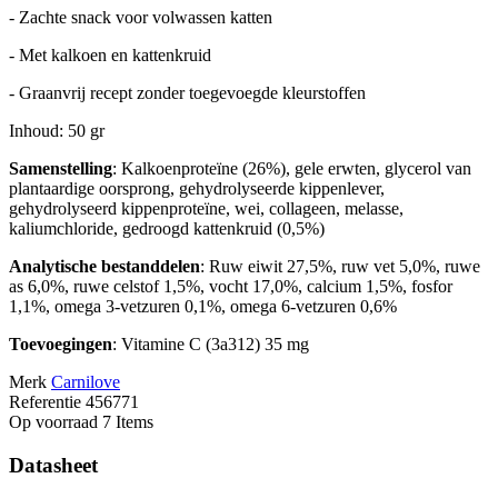
- Zachte snack voor volwassen katten
- Met kalkoen en kattenkruid
- Graanvrij recept zonder toegevoegde kleurstoffen
Inhoud: 50 gr
Samenstelling
: Kalkoenproteïne (26%), gele erwten, glycerol van
plantaardige oorsprong, gehydrolyseerde kippenlever,
gehydrolyseerd kippenproteïne, wei, collageen, melasse,
kaliumchloride, gedroogd kattenkruid (0,5%)
Analytische bestanddelen
: Ruw eiwit 27,5%, ruw vet 5,0%, ruwe
as 6,0%, ruwe celstof 1,5%, vocht 17,0%, calcium 1,5%, fosfor
1,1%, omega 3-vetzuren 0,1%, omega 6-vetzuren 0,6%
Toevoegingen
: Vitamine C (3a312) 35 mg
Merk
Carnilove
Referentie
456771
Op voorraad
7 Items
Datasheet