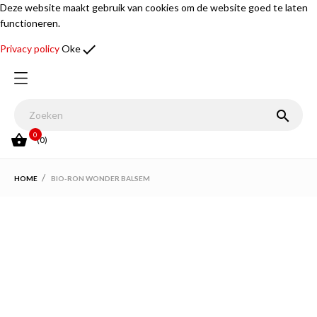
Deze website maakt gebruik van cookies om de website goed te laten
functioneren.
done
Privacy policy
Oke

0

(0)
HOME
BIO-RON WONDER BALSEM