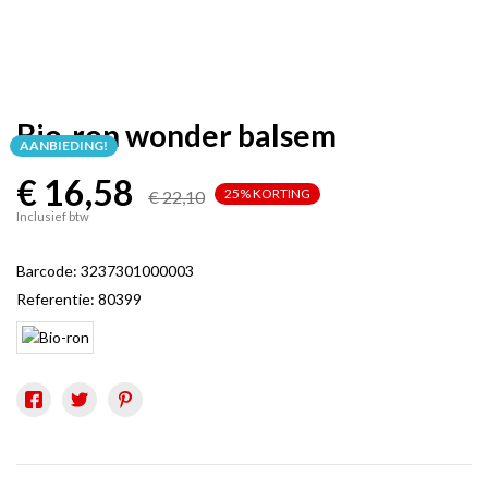
Bio-ron wonder balsem
AANBIEDING!
€ 16,58
25% KORTING
€ 22,10
Inclusief btw
Barcode:
3237301000003
Referentie:
80399