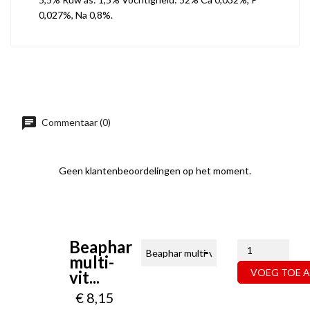
0,027%, Na 0,8%.
Commentaar (0)
Geen klantenbeoordelingen op het moment.
Beaphar
multi-
VOEG TOE 
vit...
€ 8,15