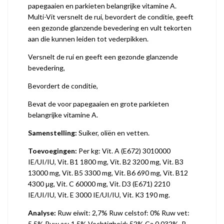
papegaaien en parkieten belangrijke vitamine A.
Multi-Vit versnelt de rui, bevordert de conditie, geeft
een gezonde glanzende bevedering en vult tekorten
aan die kunnen leiden tot vederpikken.
Versnelt de rui en geeft een gezonde glanzende
bevedering,
Bevordert de conditie,
Bevat de voor papegaaien en grote parkieten
belangrijke vitamine A.
Samenstelling:
Suiker, oliën en vetten.
Toevoegingen:
Per kg: Vit. A (E672) 3010000
IE/UI/IU, Vit. B1 1800 mg, Vit. B2 3200 mg, Vit. B3
13000 mg, Vit. B5 3300 mg, Vit. B6 690 mg, Vit. B12
4300 μg, Vit. C 60000 mg, Vit. D3 (E671) 2210
IE/UI/IU, Vit. E 3000 IE/UI/IU, Vit. K3 190 mg.
Analyse:
Ruw eiwit: 2,7% Ruw celstof: 0% Ruw vet:
5,5% Ruw as: 1,5% Vochtigheid: 52% Ca 0,032%, P