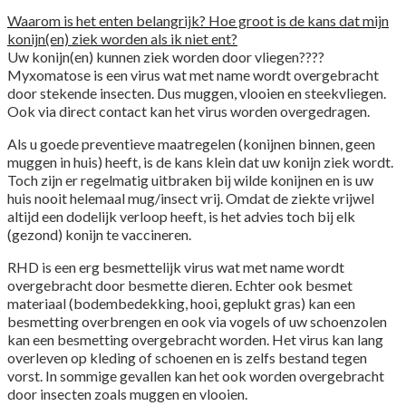
Waarom is het enten belangrijk? Hoe groot is de kans dat mijn
konijn(en) ziek worden als ik niet ent?
Uw konijn(en) kunnen ziek worden door vliegen????
Myxomatose is een virus wat met name wordt overgebracht
door stekende insecten. Dus muggen, vlooien en steekvliegen.
Ook via direct contact kan het virus worden overgedragen.
Als u goede preventieve maatregelen (konijnen binnen, geen
muggen in huis) heeft, is de kans klein dat uw konijn ziek wordt.
Toch zijn er regelmatig uitbraken bij wilde konijnen en is uw
huis nooit helemaal mug/insect vrij. Omdat de ziekte vrijwel
altijd een dodelijk verloop heeft, is het advies toch bij elk
(gezond) konijn te vaccineren.
RHD is een erg besmettelijk virus wat met name wordt
overgebracht door besmette dieren. Echter ook besmet
materiaal (bodembedekking, hooi, geplukt gras) kan een
besmetting overbrengen en ook via vogels of uw schoenzolen
kan een besmetting overgebracht worden. Het virus kan lang
overleven op kleding of schoenen en is zelfs bestand tegen
vorst. In sommige gevallen kan het ook worden overgebracht
door insecten zoals muggen en vlooien.