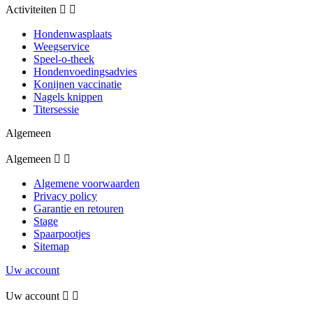
Activiteiten


Hondenwasplaats
Weegservice
Speel-o-theek
Hondenvoedingsadvies
Konijnen vaccinatie
Nagels knippen
Titersessie
Algemeen
Algemeen


Algemene voorwaarden
Privacy policy
Garantie en retouren
Stage
Spaarpootjes
Sitemap
Uw account
Uw account

