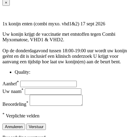
×
1x konijn enten (combi myxo. vhd1&2) 17 sept 2026
Uw konijn krijgt de vaccinatie met entstoffen tegen Combi
Myxomatose, VHD1 & VHD2.
Op de donderdagavond tussen 18:00-19:00 uur wordt uw konijn
geënt en dit is inclusief een klinisch onderzoek U krijgt voor
aanvang een tijdstip hoe laat uw konijn(en) aan de beurt bent.
Quality:
*
Aanhef
*
Uw naam
*
Beoordeling
*
Verplichte velden
Annuleren
Verstuur