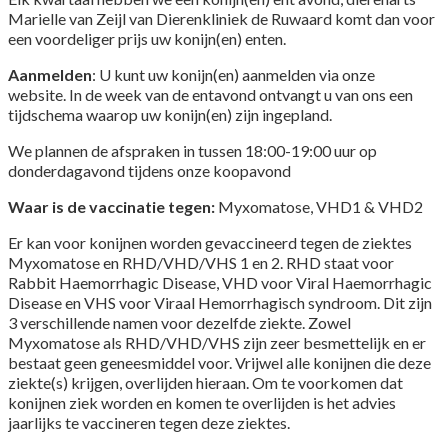
Marielle van Zeijl van Dierenkliniek de Ruwaard komt dan voor
een voordeliger prijs uw konijn(en) enten.
Aanmelden
:
U kunt uw konijn(en) aanmelden via onze
website.
In de week van de entavond ontvangt u van ons een
tijdschema waarop uw konijn(en) zijn ingepland.
We plannen de afspraken in tussen 18:00-19:00 uur op
donderdagavond tijdens onze koopavond
Waar is de vaccinatie tegen:
Myxomatose, VHD1 & VHD2
Er kan voor konijnen worden gevaccineerd tegen de ziektes
Myxomatose en RHD/VHD/VHS 1 en 2. RHD staat voor
Rabbit Haemorrhagic Disease, VHD voor Viral Haemorrhagic
Disease en VHS voor Viraal Hemorrhagisch syndroom. Dit zijn
3 verschillende namen voor dezelfde ziekte. Zowel
Myxomatose als RHD/VHD/VHS zijn zeer besmettelijk en er
bestaat geen geneesmiddel voor. Vrijwel alle konijnen die deze
ziekte(s) krijgen, overlijden hieraan. Om te voorkomen dat
konijnen ziek worden en komen te overlijden is het advies
jaarlijks te vaccineren tegen deze ziektes.