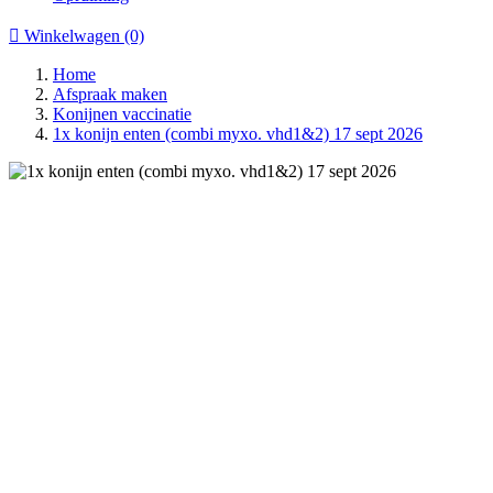

Winkelwagen
(0)
Home
Afspraak maken
Konijnen vaccinatie
1x konijn enten (combi myxo. vhd1&2) 17 sept 2026