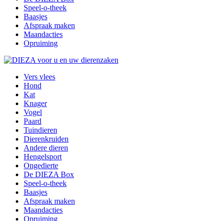
Speel-o-theek
Baasjes
Afspraak maken
Maandacties
Opruiming
Vers vlees
Hond
Kat
Knager
Vogel
Paard
Tuindieren
Dierenkruiden
Andere dieren
Hengelsport
Ongedierte
De DIEZA Box
Speel-o-theek
Baasjes
Afspraak maken
Maandacties
Opruiming