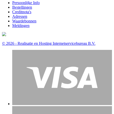
Persoonlijke Info
Bestellingen
Creditnota's
Adressen
Waardebonnen
Meldingen
© 2026 - Realisatie en Hosting Internetservicebureau B.V.