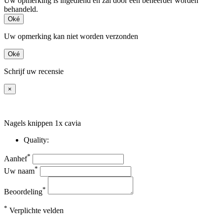
Uw opmerking is ingediend en zal door een beheerder worden
behandeld.
Oké
Uw opmerking kan niet worden verzonden
Oké
Schrijf uw recensie
×
Nagels knippen 1x cavia
Quality:
*
Aanhef
*
Uw naam
*
Beoordeling
*
Verplichte velden