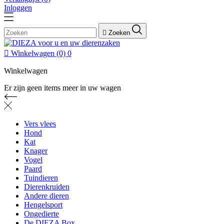
Inloggen

Zoeken

Winkelwagen
(0)
0
Winkelwagen
Er zijn geen items meer in uw wagen
Vers vlees
Hond
Kat
Knager
Vogel
Paard
Tuindieren
Dierenkruiden
Andere dieren
Hengelsport
Ongedierte
De DIEZA Box