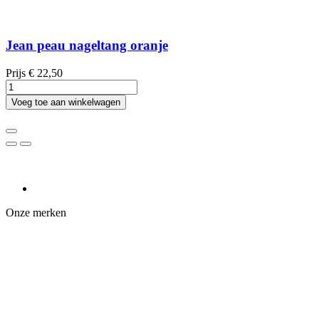
Jean peau nageltang oranje
Prijs
€ 22,50
Voeg toe aan winkelwagen
Onze merken