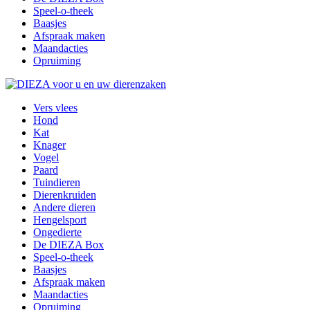
Speel-o-theek
Baasjes
Afspraak maken
Maandacties
Opruiming
Vers vlees
Hond
Kat
Knager
Vogel
Paard
Tuindieren
Dierenkruiden
Andere dieren
Hengelsport
Ongedierte
De DIEZA Box
Speel-o-theek
Baasjes
Afspraak maken
Maandacties
Opruiming