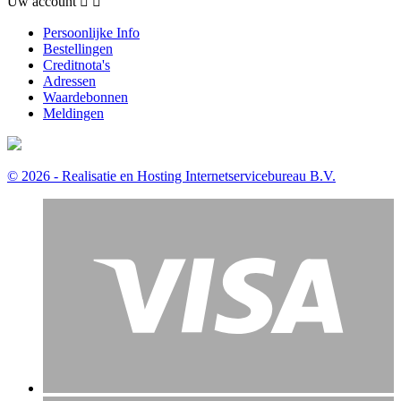
Uw account


Persoonlijke Info
Bestellingen
Creditnota's
Adressen
Waardebonnen
Meldingen
© 2026 - Realisatie en Hosting Internetservicebureau B.V.