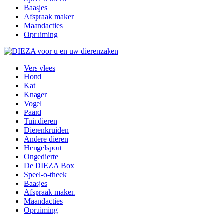
Baasjes
Afspraak maken
Maandacties
Opruiming
Vers vlees
Hond
Kat
Knager
Vogel
Paard
Tuindieren
Dierenkruiden
Andere dieren
Hengelsport
Ongedierte
De DIEZA Box
Speel-o-theek
Baasjes
Afspraak maken
Maandacties
Opruiming