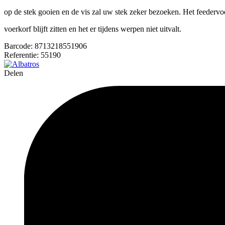
op de stek gooien en de vis zal uw stek zeker bezoeken. Het feedervoe
voerkorf blijft zitten en het er tijdens werpen niet uitvalt.
Barcode:
8713218551906
Referentie:
55190
Delen