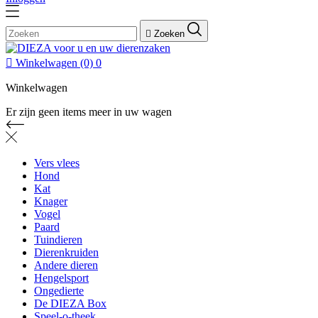

Zoeken

Winkelwagen
(0)
0
Winkelwagen
Er zijn geen items meer in uw wagen
Vers vlees
Hond
Kat
Knager
Vogel
Paard
Tuindieren
Dierenkruiden
Andere dieren
Hengelsport
Ongedierte
De DIEZA Box
Speel-o-theek