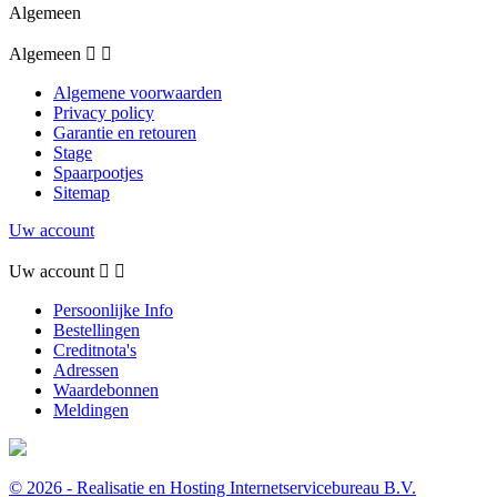
Algemeen
Algemeen


Algemene voorwaarden
Privacy policy
Garantie en retouren
Stage
Spaarpootjes
Sitemap
Uw account
Uw account


Persoonlijke Info
Bestellingen
Creditnota's
Adressen
Waardebonnen
Meldingen
© 2026 - Realisatie en Hosting Internetservicebureau B.V.