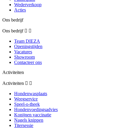
Wederverkoop
Acties
Ons bedrijf
Ons bedrijf


Team DIEZA
Openingstijden
Vacatures
Showroom
Contacteer ons
Activiteiten
Activiteiten


Hondenwasplaats
Weegservice
Speel-o-theek
Hondenvoedingsadvies
Konijnen vaccinatie
Nagels knippen
Titersessie