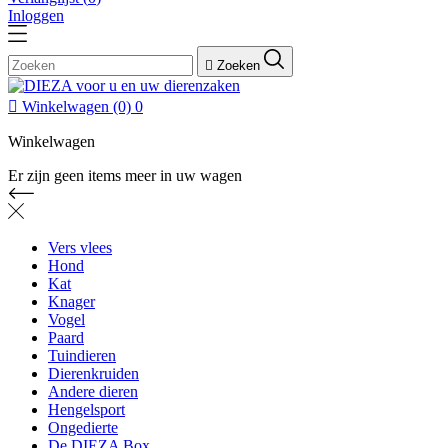
Inloggen

Zoeken

Winkelwagen
(0)
0
Winkelwagen
Er zijn geen items meer in uw wagen
Vers vlees
Hond
Kat
Knager
Vogel
Paard
Tuindieren
Dierenkruiden
Andere dieren
Hengelsport
Ongedierte
De DIEZA Box