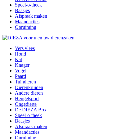
Speel-o-theek
Baasjes
Afspraak maken
Maandacties
Opruiming
Vers vlees
Hond
Kat
Knager
Vogel
Paard
Tuindieren
Dierenkruiden
Andere dieren
Hengelsport
Ongedierte
De DIEZA Box
Speel-o-theek
Baasjes
Afspraak maken
Maandacties
Opruiming